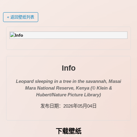
« 返回壁纸列表
Info
Leopard sleeping in a tree in the savannah, Masai
Mara National Reserve, Kenya (© Klein &
Hubert/Nature Picture Library)
发布日期：2026年05月04日
下载壁纸